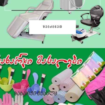
ᲨᲔᲘᲫᲘᲜᲔᲗ
სახარჯი მასალა