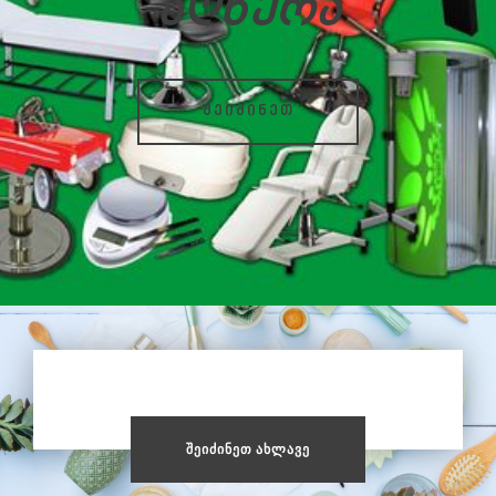
აღწერა
შეიძინეთ
ᲨᲔᲘᲫᲘᲜᲔᲗ ᲐᲮᲚᲐᲕᲔ