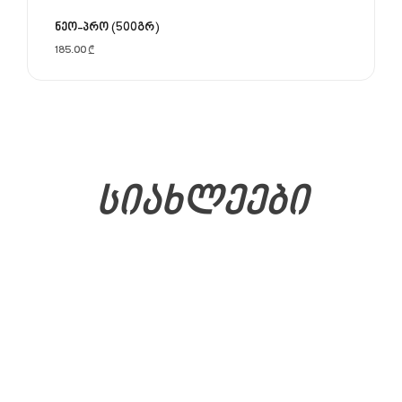
ნეო-პრო (500გრ)
185.00
₾
სიახლეები