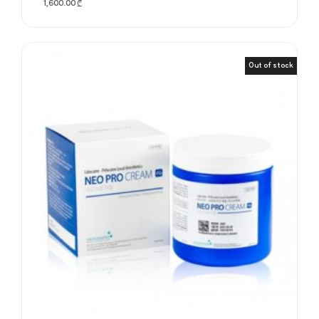
1,600.00
₾
Out of stock