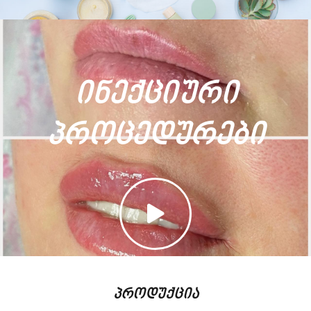
ინექციური
პროცედურები
პროდუქცია