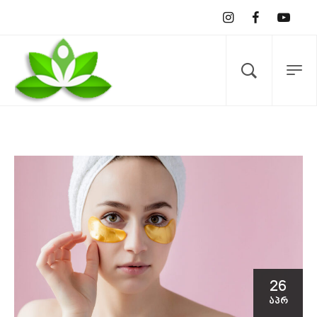
26
ᲐᲞᲠ