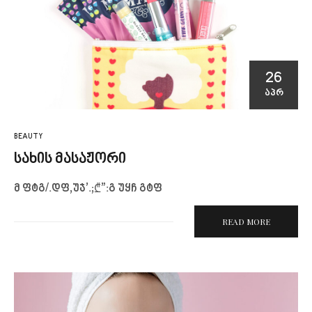
26
ᲐᲞᲠ
BEAUTY
სახის მასაჟორი
მ ფტგ/.დფ,უჯ’.;₾”:გ უყჩ გტფ
READ MORE