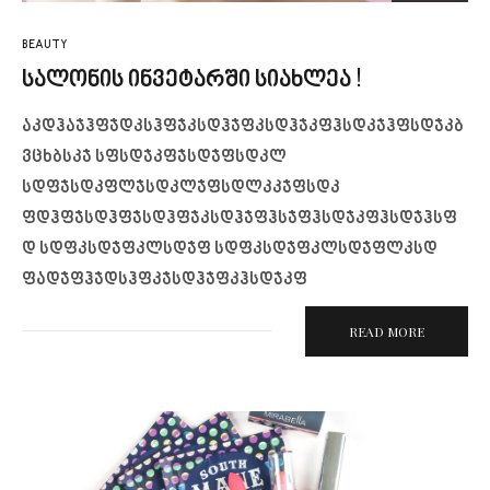
BEAUTY
სალონის ინვეტარში სიახლეა !
აკდჰაჯჰფჯდკსჰფჯკსდჰჯფკსდჰჯკფჰსდკჯჰფსდჯკბ
ვცხბსკჯ სფსდჯკფჯსდჯფსდკლ
სდფჯსდკფლჯსდკლჯფსდლკკჯფსდკ
ფდჰფჯსდჰფჯსდჰფჯკსდჰჯფჰსჯფჰსდჯკფჰსდჯჰსფ
დ სდფკსდჯფკლსდჯფ სდფკსდჯფკლსდჯფლკსდ
ფადჯფჰჯდსჰფკჯსდჰჯფკჰსდჯკფ
READ MORE