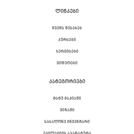
ᲚᲘᲜᲙᲔᲑᲘ
ჩვენს შესახებ
კურსები
სერვისები
ვიდეოები
ᲙᲐᲢᲔᲒᲝᲠᲘᲔᲑᲘ
ტატუ მაკიაჟი
ვიზაჟი
სასალონე ინვენტარი
ეპილაციის აპარატურა