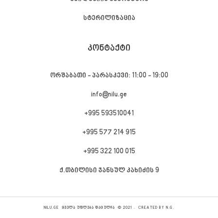
სტერილიზაცია
ᲙᲝᲜᲢᲐᲥᲢᲘ
ორშაბათი - პარასკევი: 11:00 - 19:00
info@nilu.ge
+995 593510041
+995 577 214 915
+995 322 100 015
ქ.თბილისი ჯანსულ კახიძის 9
NILU.GE ᲧᲕᲔᲚᲐ ᲣᲤᲚᲔᲑᲐ ᲓᲐᲪᲣᲚᲘᲐ © 2021 . СREATED BY N.G.