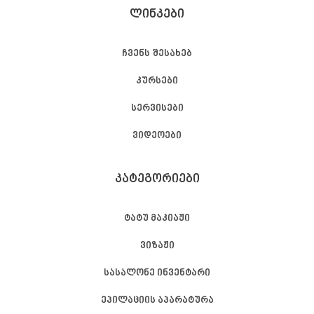
ᲚᲘᲜᲙᲔᲑᲘ
ჩვენს შესახებ
კურსები
სერვისები
ვიდეოები
ᲙᲐᲢᲔᲒᲝᲠᲘᲔᲑᲘ
ტატუ მაკიაჟი
ვიზაჟი
სასალონე ინვენტარი
ეპილაციის აპარატურა