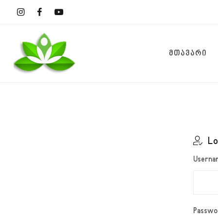
ᲛᲗᲐᲕᲐᲠᲘ
Lo
Usernam
Passwo