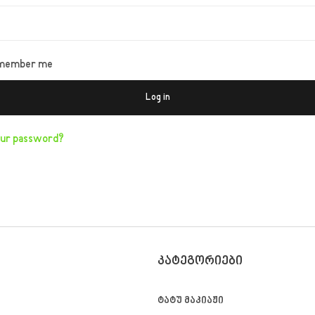
member me
Log in
our password?
ᲙᲐᲢᲔᲒᲝᲠᲘᲔᲑᲘ
ტატუ მაკიაჟი