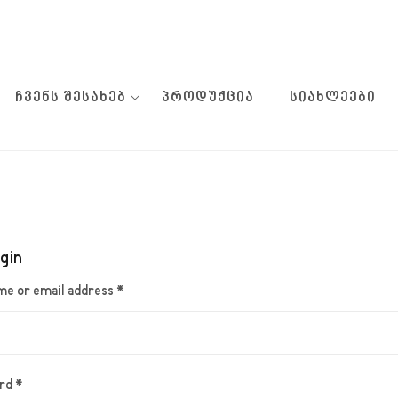
ᲩᲕᲔᲜᲡ ᲨᲔᲡᲐᲮᲔᲑ
ᲞᲠᲝᲓᲣᲥᲪᲘᲐ
ᲡᲘᲐᲮᲚᲔᲔᲑᲘ
gin
e or email address
*
rd
*