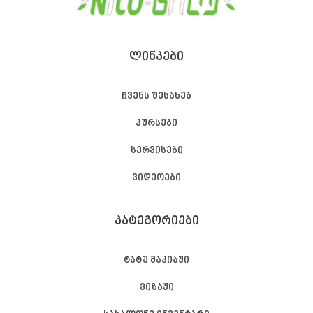
ᲚᲘᲜᲙᲔᲑᲘ
ჩვენს შესახებ
კურსები
სერვისები
ვიდეოები
ᲙᲐᲢᲔᲒᲝᲠᲘᲔᲑᲘ
ტატუ მაკიაჟი
ვიზაჟი