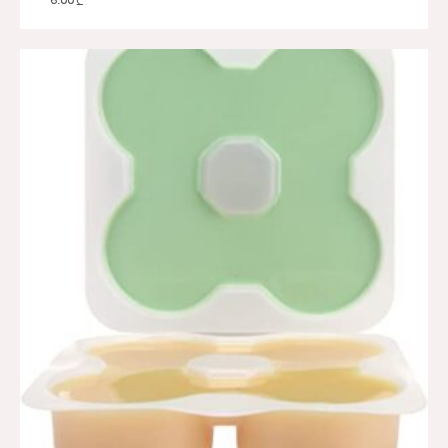
6.00
₾