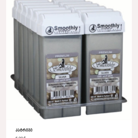
კატრიჯი