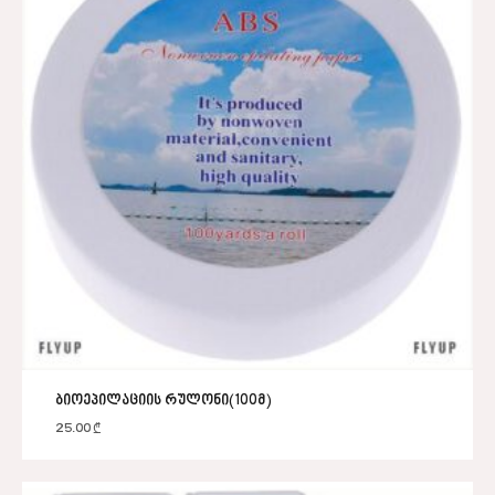
ბიოეპილაციის რულონი(100მ)
25.00
₾