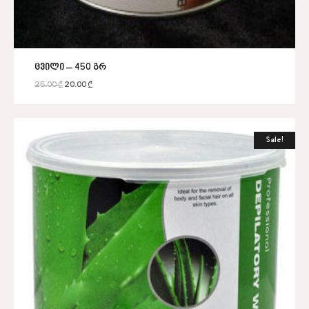
ცვილი – 450 გრ
25.00
₾
20.00
₾
Sale!