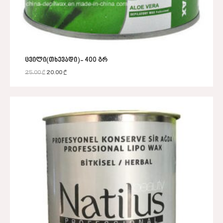
ცვილი(თხევადი)- 400 გრ
25.00
₾
20.00
₾