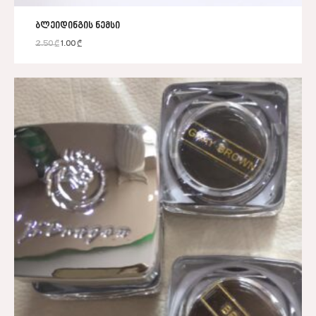
ბლეიდინგის ნემსი
2.50
₾
1.00
₾