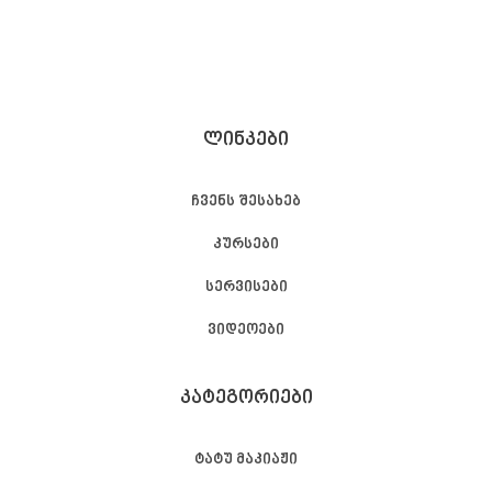
ᲚᲘᲜᲙᲔᲑᲘ
ჩვენს შესახებ
კურსები
სერვისები
ვიდეოები
ᲙᲐᲢᲔᲒᲝᲠᲘᲔᲑᲘ
ტატუ მაკიაჟი