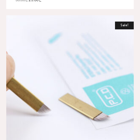
30.00
₾
25.00
₾
Sale!