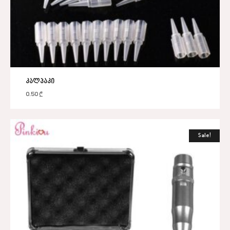
კალპაკი
0.50
₾
Sale!