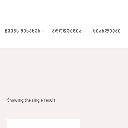
ᲩᲕᲔᲜᲡ ᲨᲔᲡᲐᲮᲔᲑ
ᲞᲠᲝᲓᲣᲥᲪᲘᲐ
ᲡᲘᲐᲮᲚᲔᲔᲑᲘ
Showing the single result