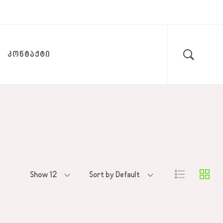
ᲙᲝᲜᲢᲐᲥᲢᲘ
Show 12
Sort by Default