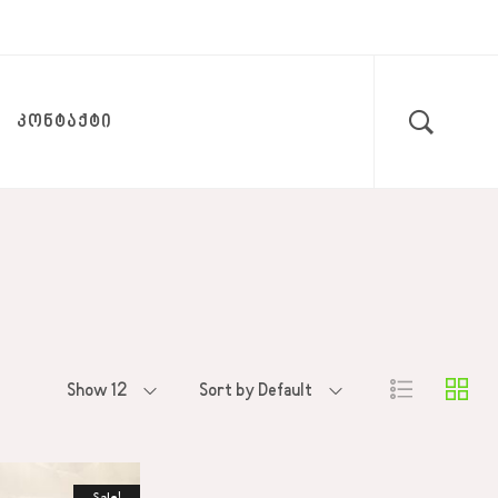
ᲙᲝᲜᲢᲐᲥᲢᲘ
Show 12
Sort by Default