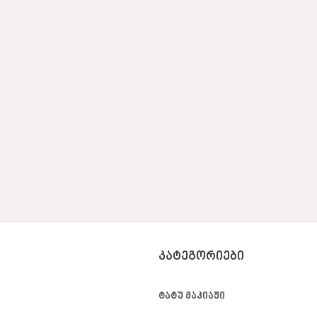
ᲙᲐᲢᲔᲒᲝᲠᲘᲔᲑᲘ
ტატუ მაკიაჟი