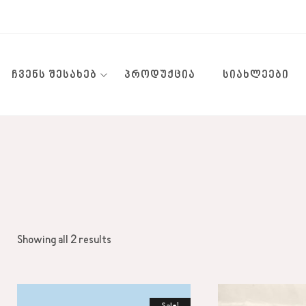
ᲩᲕᲔᲜᲡ ᲨᲔᲡᲐᲮᲔᲑ
ᲞᲠᲝᲓᲣᲥᲪᲘᲐ
ᲡᲘᲐᲮᲚᲔᲔᲑᲘ
Showing all 2 results