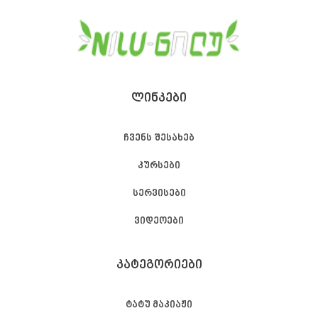
ᲚᲘᲜᲙᲔᲑᲘ
ჩვენს შესახებ
კურსები
სერვისები
ვიდეოები
ᲙᲐᲢᲔᲒᲝᲠᲘᲔᲑᲘ
ტატუ მაკიაჟი