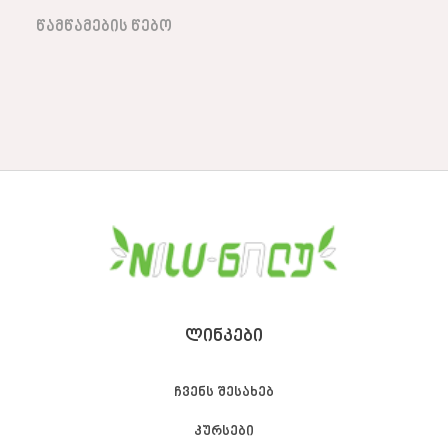
წამწამების წებო
ᲚᲘᲜᲙᲔᲑᲘ
ჩვენს შესახებ
კურსები