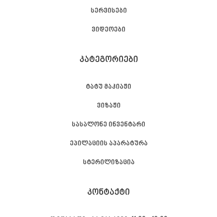
სერვისები
ვიდეოები
ᲙᲐᲢᲔᲒᲝᲠᲘᲔᲑᲘ
ტატუ მაკიაჟი
ვიზაჟი
სასალონე ინვენტარი
ეპილაციის აპარატურა
სტერილიზაცია
ᲙᲝᲜᲢᲐᲥᲢᲘ