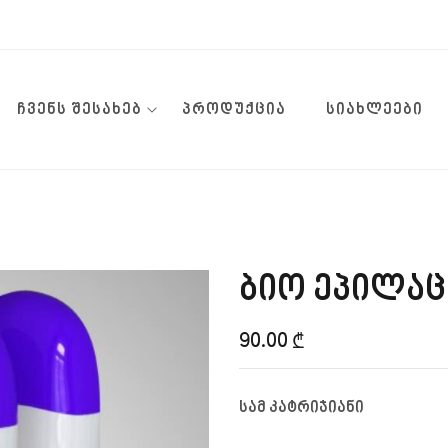
ᲩᲕᲔᲜᲡ ᲨᲔᲡᲐᲮᲔᲑ
ᲞᲠᲝᲓᲣᲥᲪᲘᲐ
ᲡᲘᲐᲮᲚᲔᲔᲑᲘ
ბიო ეპილაც
90.00
₾
სამ კატრიჯიანი