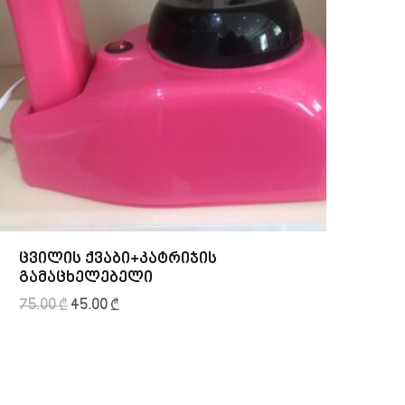
ცვილის ქვაბი+კატრიჯის
კა
გამაცხელებელი
40.
75.00
₾
45.00
₾