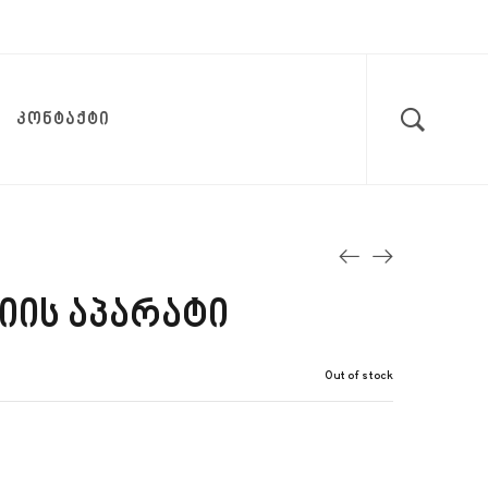
ᲙᲝᲜᲢᲐᲥᲢᲘ
იის აპარატი
Out of stock