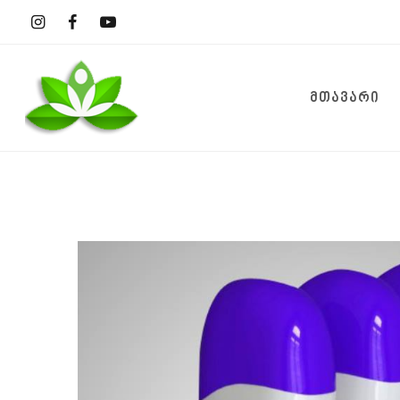
ᲛᲗᲐᲕᲐᲠᲘ