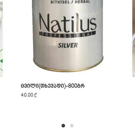
ცვილი(თხევადი)-800გრ
40.00
₾
1
2