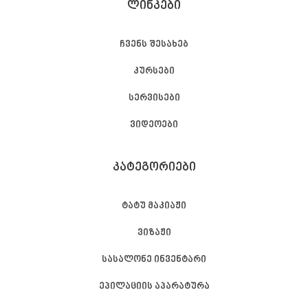
ᲚᲘᲜᲙᲔᲑᲘ
ჩვენს შესახებ
კურსები
სერვისები
ვიდეოები
ᲙᲐᲢᲔᲒᲝᲠᲘᲔᲑᲘ
ტატუ მაკიაჟი
ვიზაჟი
სასალონე ინვენტარი
ეპილაციის აპარატურა