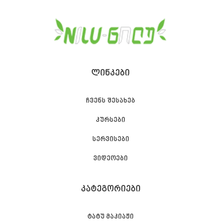
ᲚᲘᲜᲙᲔᲑᲘ
ჩვენს შესახებ
კურსები
სერვისები
ვიდეოები
ᲙᲐᲢᲔᲒᲝᲠᲘᲔᲑᲘ
ტატუ მაკიაჟი