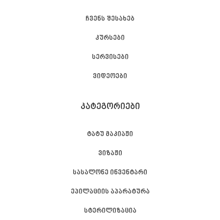
ჩვენს შესახებ
კურსები
სერვისები
ვიდეოები
ᲙᲐᲢᲔᲒᲝᲠᲘᲔᲑᲘ
ტატუ მაკიაჟი
ვიზაჟი
სასალონე ინვენტარი
ეპილაციის აპარატურა
სტერილიზაცია