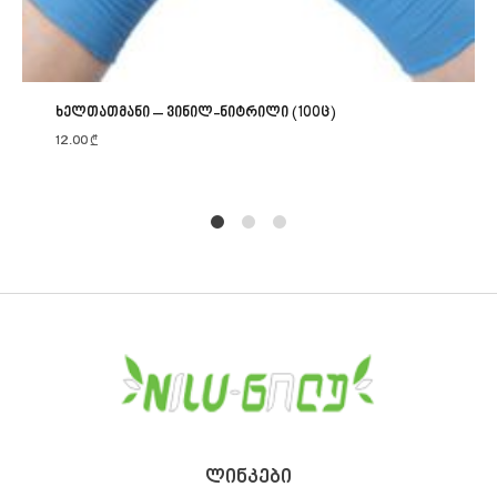
ხელთათმანი – ვინილ-ნიტრილი (100ც)
12.00
₾
1
2
4
ᲚᲘᲜᲙᲔᲑᲘ