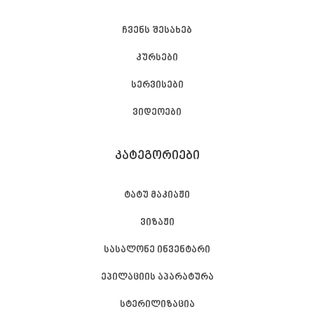
ჩვენს შესახებ
კურსები
სერვისები
ვიდეოები
ᲙᲐᲢᲔᲒᲝᲠᲘᲔᲑᲘ
ტატუ მაკიაჟი
ვიზაჟი
სასალონე ინვენტარი
ეპილაციის აპარატურა
სტერილიზაცია