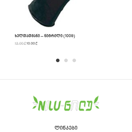
ხელთათმანი – ნიტრილი (100ც)
12.00
₾
10.00
₾
1
2
4
ᲚᲘᲜᲙᲔᲑᲘ