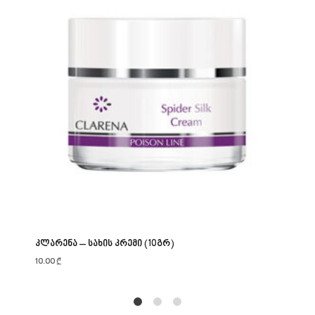
კლარენა – სახის კრემი (10გრ)
10.00
₾
1
2
4