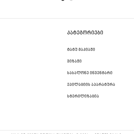
1
2
ᲙᲐᲢᲔᲒᲝᲠᲘᲔᲑᲘ
ტატუ მაკიაჟი
ვიზაჟი
სასალონე ინვენტარი
ეპილაციის აპარატურა
სტერილიზაცია