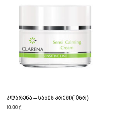
კლარენა – სახის კრემი(10გრ)
კლ
გე
10.00
₾
15.