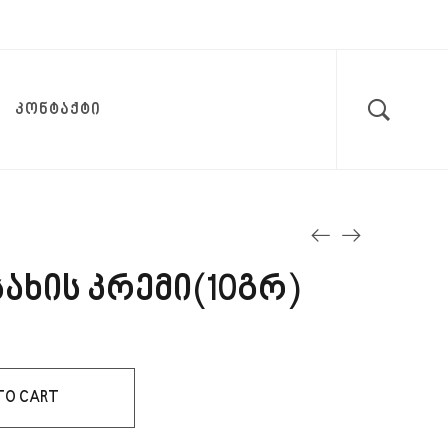
ᲙᲝᲜᲢᲐᲥᲢᲘ
ახის კრემი(10გრ)
TO CART