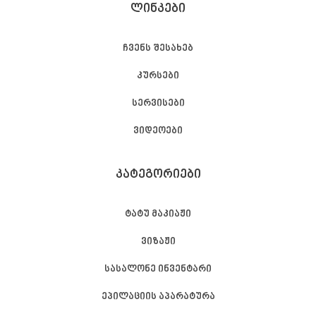
ᲚᲘᲜᲙᲔᲑᲘ
ჩვენს შესახებ
კურსები
სერვისები
ვიდეოები
ᲙᲐᲢᲔᲒᲝᲠᲘᲔᲑᲘ
ტატუ მაკიაჟი
ვიზაჟი
სასალონე ინვენტარი
ეპილაციის აპარატურა