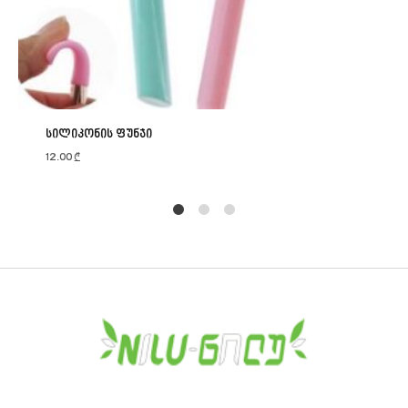
სილიკონის ფუნჯი
12.00
₾
1
2
4