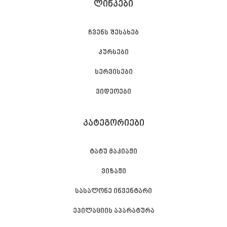
ᲚᲘᲜᲙᲔᲑᲘ
ჩვენს შესახებ
კურსები
სერვისები
ვიდეოები
ᲙᲐᲢᲔᲒᲝᲠᲘᲔᲑᲘ
ტატუ მაკიაჟი
ვიზაჟი
სასალონე ინვენტარი
ეპილაციის აპარატურა