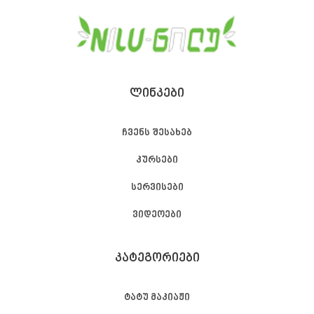
ᲚᲘᲜᲙᲔᲑᲘ
ჩვენს შესახებ
კურსები
სერვისები
ვიდეოები
ᲙᲐᲢᲔᲒᲝᲠᲘᲔᲑᲘ
ტატუ მაკიაჟი