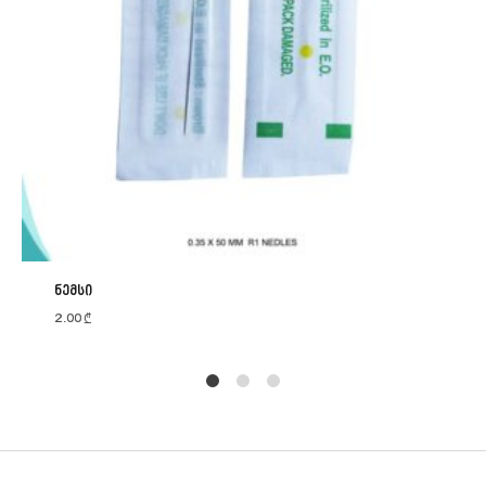
ნემსი
2.00
₾
1
2
4