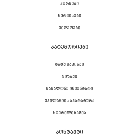
კურსები
სერვისები
ვიდეოები
ᲙᲐᲢᲔᲒᲝᲠᲘᲔᲑᲘ
ტატუ მაკიაჟი
ვიზაჟი
სასალონე ინვენტარი
ეპილაციის აპარატურა
სტერილიზაცია
ᲙᲝᲜᲢᲐᲥᲢᲘ