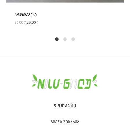
პრორეგისი
30.00
₾
25.00
₾
1
2
4
ᲚᲘᲜᲙᲔᲑᲘ
ჩვენს შესახებ