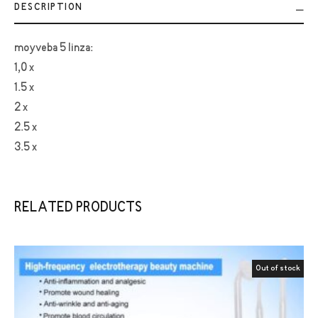
DESCRIPTION
moyveba 5 linza:
1,0 x
1.5 x
2 x
2.5 x
3.5 x
RELATED PRODUCTS
Out of stock