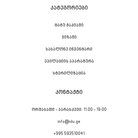
ᲙᲐᲢᲔᲒᲝᲠᲘᲔᲑᲘ
ტატუ მაკიაჟი
ვიზაჟი
სასალონე ინვენტარი
ეპილაციის აპარატურა
სტერილიზაცია
ᲙᲝᲜᲢᲐᲥᲢᲘ
ორშაბათი - პარასკევი: 11:00 - 19:00
info@nilu.ge
+995 593510041