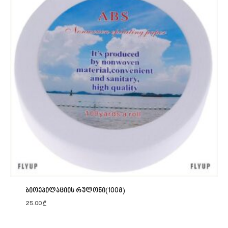
ბიოეპილაციის რულონი(100მ)
25.00
₾