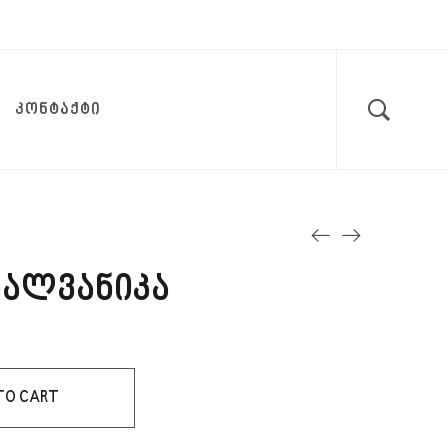
ᲙᲝᲜᲢᲐᲥᲢᲘ
გალვანიკა
TO CART