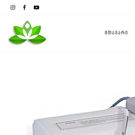
ᲛᲗᲐᲕᲐᲠᲘ