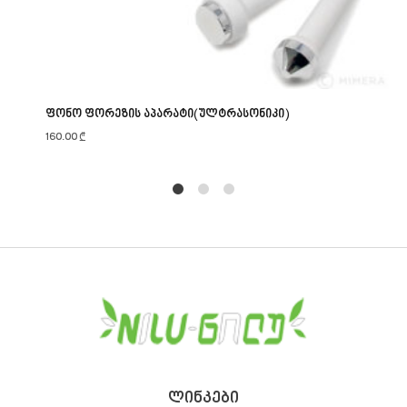
ფონო ფორეზის აპარატი(ულტრასონიკი)
160.00
₾
1
2
4
ᲚᲘᲜᲙᲔᲑᲘ