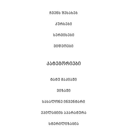
ჩვენს შესახებ
კურსები
სერვისები
ვიდეოები
ᲙᲐᲢᲔᲒᲝᲠᲘᲔᲑᲘ
ტატუ მაკიაჟი
ვიზაჟი
სასალონე ინვენტარი
ეპილაციის აპარატურა
სტერილიზაცია