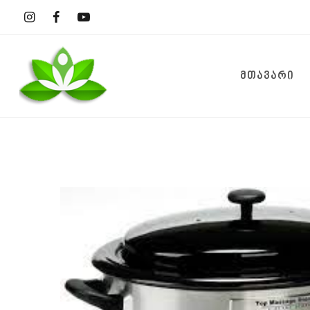
ᲛᲗᲐᲕᲐᲠᲘ