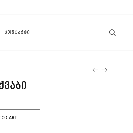
ᲙᲝᲜᲢᲐᲥᲢᲘ
 ქვაბი
TO CART