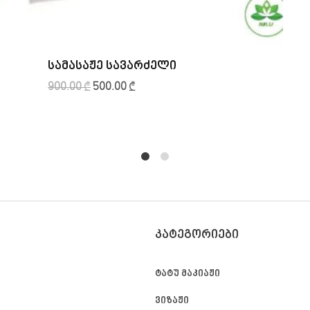
სამასაჟე სავარძელი
900.00
₾
500.00
₾
1
2
ᲙᲐᲢᲔᲒᲝᲠᲘᲔᲑᲘ
ტატუ მაკიაჟი
ვიზაჟი