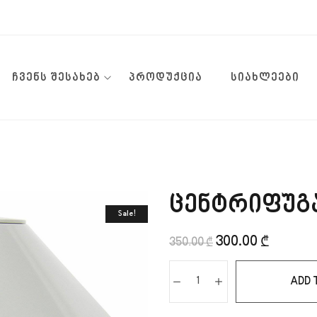
ᲩᲕᲔᲜᲡ ᲨᲔᲡᲐᲮᲔᲑ
ᲞᲠᲝᲓᲣᲥᲪᲘᲐ
ᲡᲘᲐᲮᲚᲔᲔᲑᲘ
ცენტრიფუგ
Sale!
300.00
₾
350.00
₾
ADD 