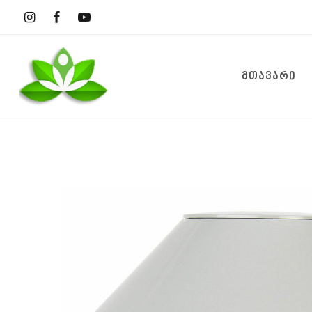
ᲛᲗᲐᲕᲐᲠᲘ