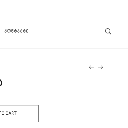
ᲙᲝᲜᲢᲐᲥᲢᲘ
ა
TO CART