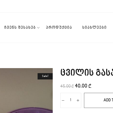
ᲩᲕᲔᲜᲡ ᲨᲔᲡᲐᲮᲔᲑ
ᲞᲠᲝᲓᲣᲥᲪᲘᲐ
ᲡᲘᲐᲮᲚᲔᲔᲑᲘ
ცვილის გას
Sale!
40.00
₾
45.00
₾
ADD 