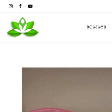
ᲛᲗᲐᲕᲐᲠᲘ