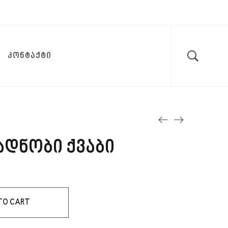
ᲙᲝᲜᲢᲐᲥᲢᲘ
ადნობი ქვაბი
TO CART