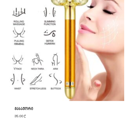
მასაჟორი
35.00
₾